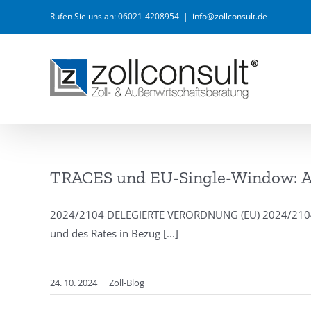
Zum
Rufen Sie uns an: 06021-4208954
|
info@zollconsult.de
Inhalt
springen
TRACES und EU-Single-Window: An
2024/2104 DELEGIERTE VERORDNUNG (EU) 2024/2104 D
und des Rates in Bezug
[...]
24. 10. 2024
|
Zoll-Blog