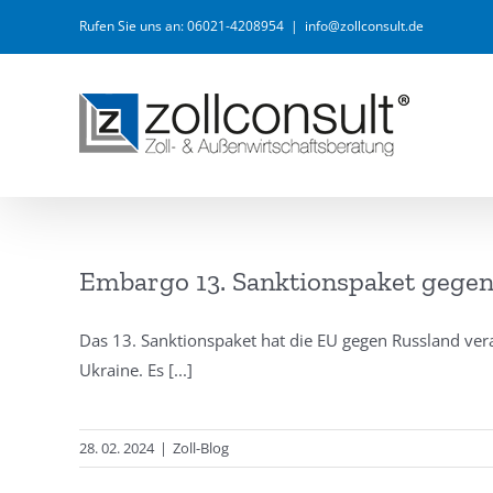
Zum
Rufen Sie uns an: 06021-4208954
|
info@zollconsult.de
Inhalt
springen
Embargo 13. Sanktionspaket gege
Das 13. Sanktionspaket hat die EU gegen Russland vera
Ukraine. Es
[...]
28. 02. 2024
|
Zoll-Blog