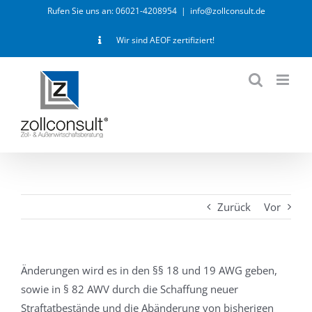
Zum
Rufen Sie uns an: 06021-4208954
|
info@zollconsult.de
Inhalt
Wir sind AEOF zertifiziert!
springen
Zurück
Vor
Änderungen wird es in den §§ 18 und 19 AWG geben,
sowie in § 82 AWV durch die Schaffung neuer
Straftatbestände und die Abänderung von bisherigen