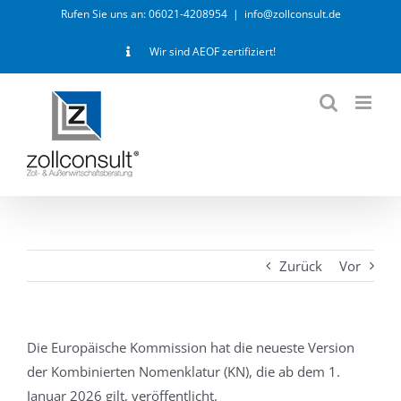
Zum
Rufen Sie uns an: 06021-4208954
|
info@zollconsult.de
Inhalt
Wir sind AEOF zertifiziert!
springen
Zurück
Vor
Die Europäische Kommission hat die neueste Version
der Kombinierten Nomenklatur (KN), die ab dem 1.
Januar 2026 gilt, veröffentlicht.