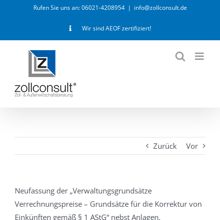
Zum
Rufen Sie uns an: 06021-4208954
|
info@zollconsult.de
Inhalt
Wir sind AEOF zertifiziert!
springen
Zurück
Vor
Neufassung der „Verwaltungsgrundsätze
Verrechnungspreise – Grundsätze für die Korrektur von
Einkünften gemäß § 1 AStG“ nebst Anlagen.