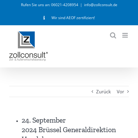
Zum
Rufen Sie uns an: 06021-4208954
|
info@zollconsult.de
Inhalt
Wir sind AEOF zertifiziert!
springen
Zurück
Vor
24. September
2024 Brüssel Generaldirektion